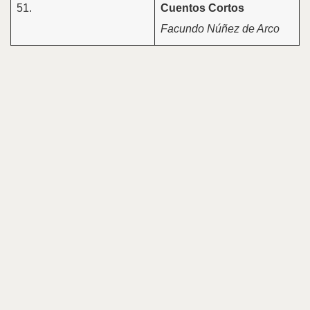
51.
Cuentos Cortos
Facundo Núñez de Arco
Grandes Cazadores y
Exploradores Precursores
Charles Sheldon. El
57.
Guardián de la
Naturaleza Salvaje en
Alaska
Stella Maris Bisio
Mitos, Ritos y Dioses de la
Caza
62.
San Eustaquio y San
Huberto
Florencia Díaz Heer