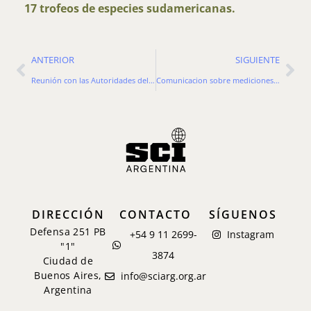
17 trofeos de especies sudamericanas.
ANTERIOR
SIGUIENTE
Reunión con las Autoridades del ANMAC – 2024
Comunicacion sobre mediciones y medidores de la record book comision al SCI capitulo Argentino
DIRECCIÓN
CONTACTO
SÍGUENOS
Defensa 251 PB
+54 9 11 2699-
Instagram
"1"
3874
Ciudad de
Buenos Aires,
info@sciarg.org.ar
Argentina