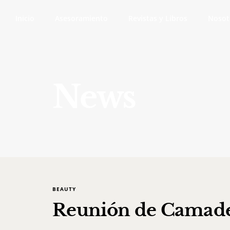
Inicio
Asesoramiento
Revistas y Libros
Nosot
News
BEAUTY
Reunión de Camade